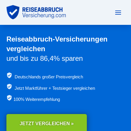
Reiseabbruch-Versicherungen
vergleichen
und bis zu 86,4% sparen
Deutschlands großer Preisvergleich
Jetzt
Marktführer + Testsieger vergleichen
100% Weiterempfehlung
JETZT VERGLEICHEN »