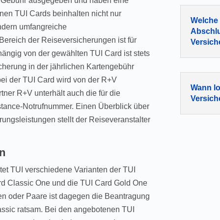
en Gebühr ausgegeben und haben eine
nen TUI Cards beinhalten nicht nur
Welche 
ondern umfangreiche
Abschlu
Bereich der Reiseversicherungen ist für
Versic
ängig von der gewählten TUI Card ist stets
cherung in der jährlichen Kartengebühr
ei der TUI Card wird von der R+V
Wann lo
ner R+V unterhält auch die für die
Versic
stance-Notrufnummer. Einen Überblick über
ungsleistungen stellt der Reiseveranstalter
en
tet TUI verschiedene Varianten der TUI
ard Classic One und die TUI Card Gold One
n oder Paare ist dagegen die Beantragung
assic ratsam. Bei den angebotenen TUI