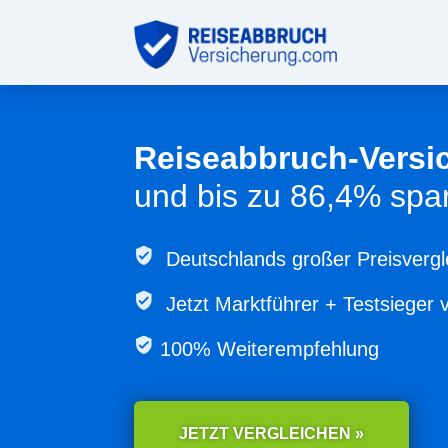
Reiseabbruch-Versi
und bis zu 86,4% spa
Deutschlands großer Preisvergl
Jetzt
Marktführer + Testsieger 
100% Weiterempfehlung
JETZT VERGLEICHEN »