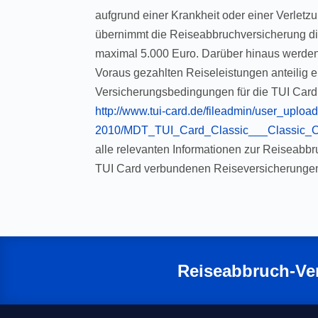
aufgrund einer Krankheit oder einer Verlet
übernimmt die Reiseabbruchversicherung di
maximal 5.000 Euro. Darüber hinaus werden
Voraus gezahlten Reiseleistungen anteilig er
Versicherungsbedingungen für die TUI Card 
http://www.tui-card.de/fileadmin/user_upl
2010/MDT_TUI_Card_Classic___Classic_O
alle relevanten Informationen zur Reiseabb
TUI Card verbundenen Reiseversicherungen 
Reiseabbruch-Ve