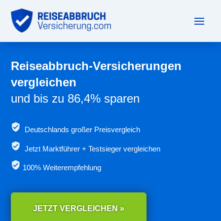
Reiseabbruch-Versicherungen
vergleichen
und bis zu 86,4% sparen
Deutschlands großer Preisvergleich
Jetzt
Marktführer + Testsieger vergleichen
100% Weiterempfehlung
JETZT VERGLEICHEN »